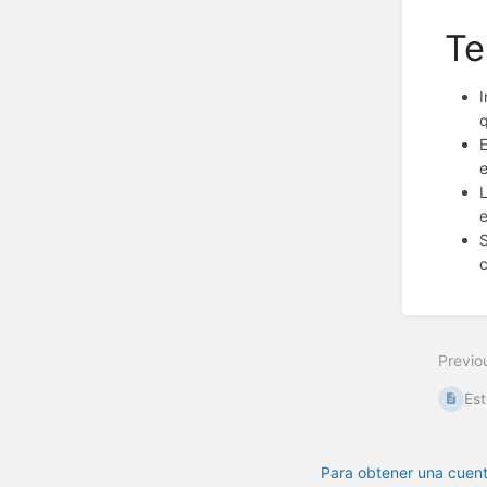
Te
I
q
E
e
L
e
S
c
Previo
Est
Para obtener una cuent