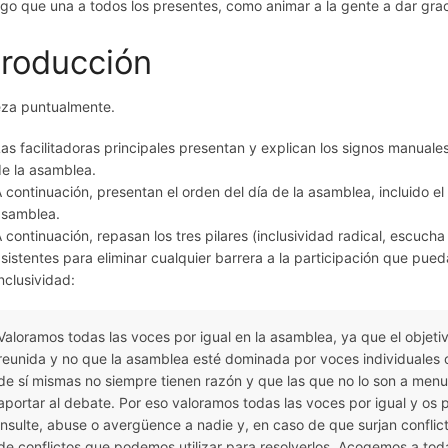
lgo que una a todos los presentes, como animar a la gente a dar grac
troducción
za puntualmente.
as facilitadoras principales presentan y explican los signos manuale
e la asamblea.
 continuación, presentan el orden del día de la asamblea, incluido el
asamblea.
 continuación, repasan los tres pilares (inclusividad radical, escuch
sistentes para eliminar cualquier barrera a la participación que pueda
nclusividad:
Valoramos todas las voces por igual en la asamblea, ya que el objetiv
reunida y no que la asamblea esté dominada por voces individuales
de sí mismas no siempre tienen razón y que las que no lo son a menud
aportar al debate. Por eso valoramos todas las voces por igual y os
insulte, abuse o avergüence a nadie y, en caso de que surjan conflict
de conflictos que podemos utilizar para resolverlos. Acogemos a tod