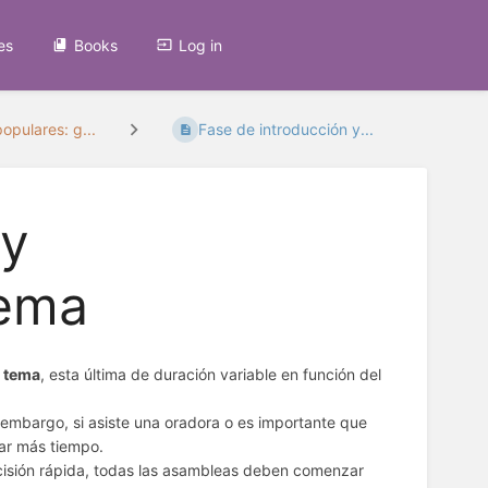
es
Books
Log in
opulares: g...
Fase de introducción y...
 y
tema
l tema
, esta última de duración variable en función del
n embargo, si asiste una oradora o es importante que
ar más tiempo.
isión rápida, todas las asambleas deben comenzar