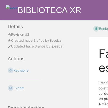
BIBLIOTECA XR
Details
Book
Revision #2
Created
hace 3 años
by
jjoseba
Updated
hace 3 años
by
jjoseba
F
Actions
e
Revisions
Esta 
Export
objet
Lo id
las p
A men
Page Navigation