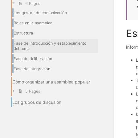
6 Pages
Los gestos de comunicación
Roles en la asamblea
Es
Estructura
Fase de introducción y establecimiento
Inform
del tema
Fase de deliberación
L
p
Fase de integración
q
T
Cómo organizar una asamblea popular
u
5 Pages
L
q
Los grupos de discusión
c
U
e
f
l