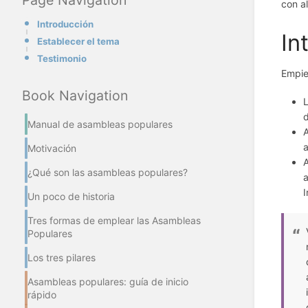
con a
Introducción
In
Establecer el tema
Testimonio
Empie
Book Navigation
L
d
Manual de asambleas populares
A
Motivación
A
¿Qué son las asambleas populares?
a
I
Un poco de historia
Tres formas de emplear las Asambleas
Populares
Los tres pilares
Asambleas populares: guía de inicio
rápido