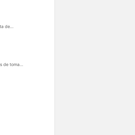
a de...
s de toma...