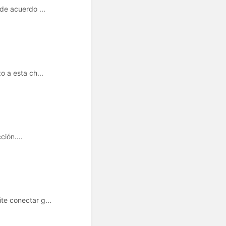
de acuerdo ...
 a esta ch...
ión....
e conectar g...