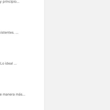
principio...
stentes. ...
o ideal ...
e manera más...