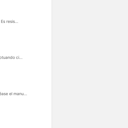
s resis...
tuando ci...
ase el manu...