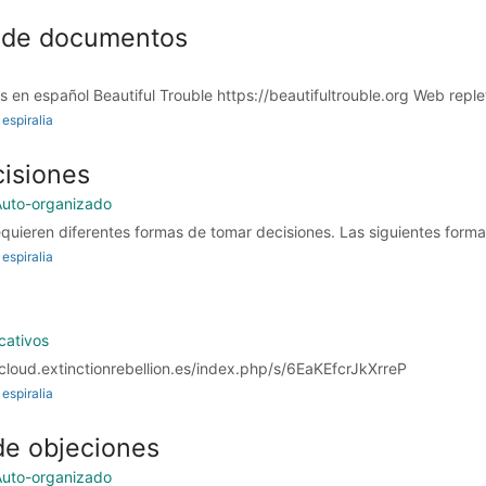
 de documentos
en español Beautiful Trouble https://beautifultrouble.org Web replet
espiralia
isiones
Auto-organizado
equieren diferentes formas de tomar decisiones. Las siguientes forma
espiralia
cativos
/cloud.extinctionrebellion.es/index.php/s/6EaKEfcrJkXrreP
espiralia
de objeciones
Auto-organizado