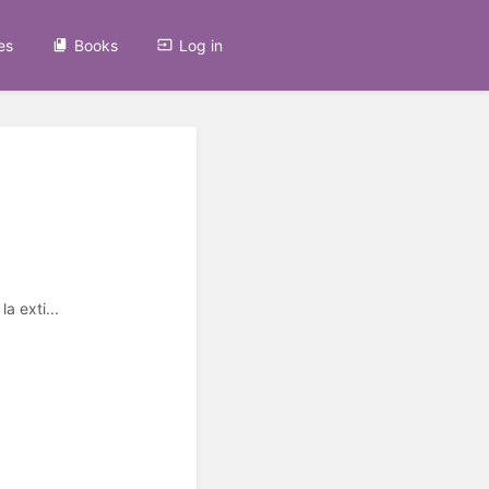
es
Books
Log in
a exti...