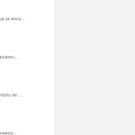
ue se enca...
xisten,...
bito de ...
raleza...