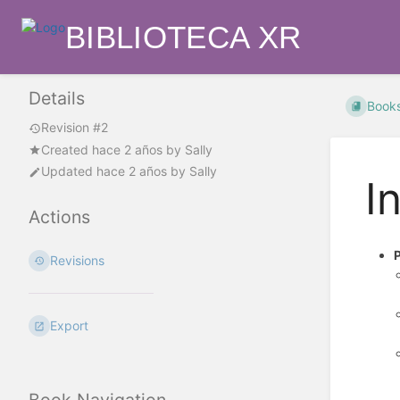
BIBLIOTECA XR
Details
Book
Revision #2
Created
hace 2 años
by
Sally
Updated
hace 2 años
by
Sally
I
Actions
Revisions
Export
Book Navigation