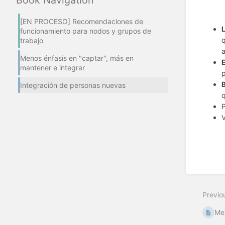
[EN PROCESO] Recomendaciones de
funcionamiento para nodos y grupos de
q
trabajo
a
Menos énfasis en "captar", más en
mantener e integrar
p
Integración de personas nuevas
q
P
V
Previo
Men