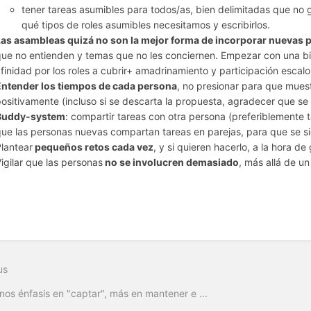
tener tareas asumibles para todos/as, bien delimitadas que no
qué tipos de roles asumibles necesitamos y escribirlos.
Las asambleas quizá no son la mejor forma de incorporar nuevas 
ue no entienden y temas que no les conciernen. Empezar con una b
finidad por los roles a cubrir+ amadrinamiento y participación escal
Entender los tiempos de cada persona
, no presionar para que muestre
ositivamente (incluso si se descarta la propuesta, agradecer que se h
Buddy-system
: compartir tareas con otra persona (preferiblemente
ue las personas nuevas compartan tareas en parejas, para que se s
lantear
pequeños retos cada vez
, y si quieren hacerlo, a la hora d
igilar que las personas
no se involucren demasiado
, más allá de un
us
os énfasis en "captar", más en mantener e ...