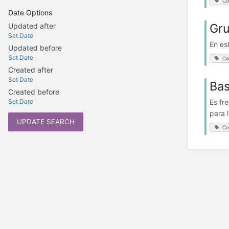
Co
Date Options
Gru
Updated after
Set Date
En es
Updated before
Set Date
Co
Created after
Set Date
Ba
Created before
Es fr
Set Date
para 
UPDATE SEARCH
Co