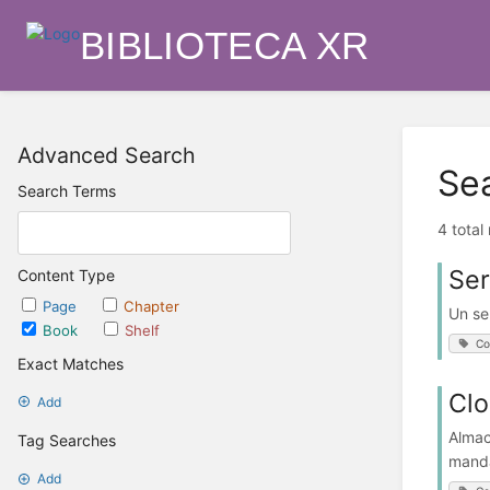
BIBLIOTECA XR
Advanced Search
Se
Search Terms
4 total
Ser
Content Type
Page
Chapter
Un se
Book
Shelf
Co
Exact Matches
Cl
Add
Almac
Tag Searches
manda
Add