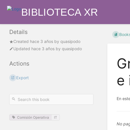
BIBLIOTECA XR
Details
Book
Created
hace 3 años
by
quasipodo
Updated
hace 3 años
by
quasipodo
G
Actions
e 
Export
En est
Comisión Operativa
IT
No pag