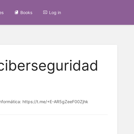
es
Books
Log in
ciberseguridad
informática: https://t.me/+E-AR5gZeeF00Zjhk