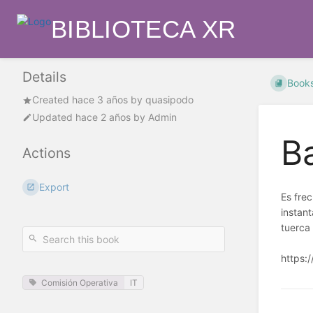
BIBLIOTECA XR
Details
Book
Created
hace 3 años
by
quasipodo
Updated
hace 2 años
by
Admin
B
Actions
Export
Es fre
instan
tuerca 
https:/
Comisión Operativa
IT