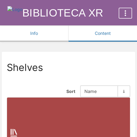
BIBLIOTECA XR
Info
Content
Shelves
Sort
Name