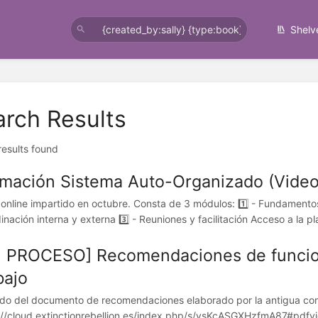
Shelv
arch Results
 results found
mación Sistema Auto-Organizado (Video
r online impartido en octubre. Consta de 3 módulos: 1️⃣ - Fundamento
inación interna y externa 3️⃣ - Reuniones y facilitación Acceso a la pl
 PROCESO] Recomendaciones de funcio
bajo
ído del documento de recomendaciones elaborado por la antigua comi
://cloud.extinctionrebellion.es/index.php/s/ysKcASGXHzfmA87#pdfv