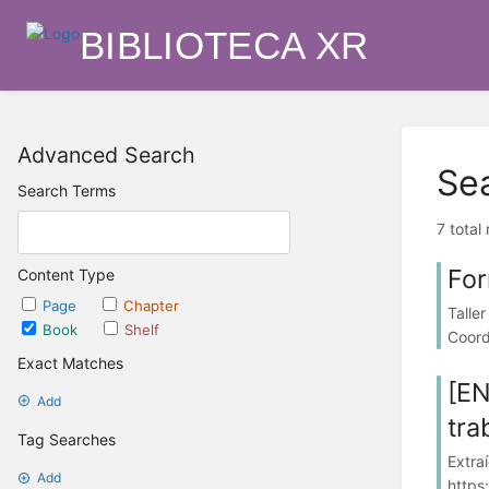
BIBLIOTECA XR
Advanced Search
Se
Search Terms
7 total
For
Content Type
Page
Chapter
Talle
Book
Shelf
Coord
Exact Matches
[EN
Add
tra
Tag Searches
Extra
Add
https