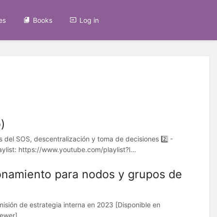
es
Books
Log in
)
s del SOS, descentralización y toma de decisiones 2️⃣ -
aylist: https://www.youtube.com/playlist?l...
namiento para nodos y grupos de
sión de estrategia interna en 2023 [Disponible en
iewer]