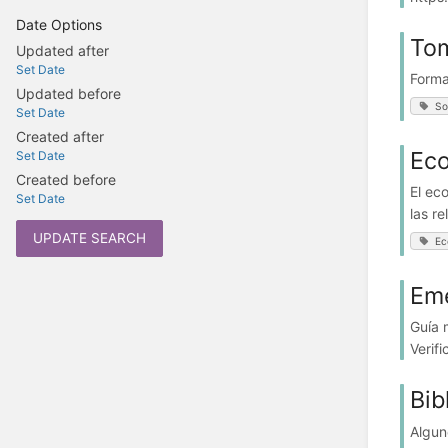
Date Options
Tom
Updated after
Set Date
Forma
Updated before
So
Set Date
Created after
Eco
Set Date
Created before
El ec
Set Date
las r
UPDATE SEARCH
Ec
Eme
Guía 
Verif
Bib
Algun